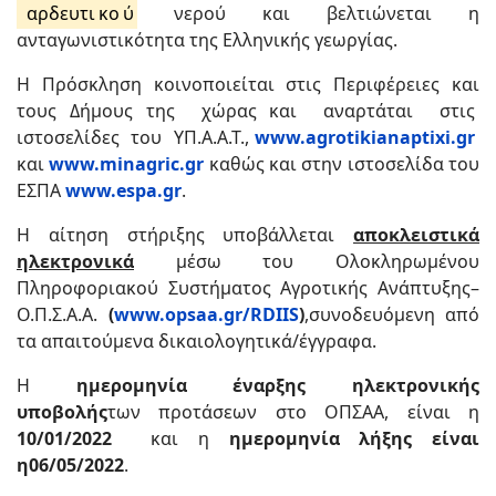
αρδευτι
κο
ύ
νερού και βελτιώνεται η
ανταγωνιστικότητα της Ελληνικής γεωργίας.
Η Πρόσκληση κοινοποιείται στις Περιφέρειες και
τους Δήμους της χώρας και αναρτάται στις
ιστοσελίδες του ΥΠ.Α.Α.Τ.,
www.agrotikianaptixi.gr
και
www.minagric.gr
καθώς και στην ιστοσελίδα του
ΕΣΠΑ
www.espa.gr
.
H αίτηση στήριξης υποβάλλεται
αποκλειστικά
ηλεκτρονικά
μέσω του Ολοκληρωμένου
Πληροφοριακού Συστήματος Αγροτικής Ανάπτυξης–
Ο.Π.Σ.Α.Α.
(
www.opsaa.gr/RDIIS
)
,συνοδευόμενη από
τα απαιτούμενα δικαιολογητικά/έγγραφα.
Η
ημερομηνία έναρξης ηλεκτρονικής
υποβολής
των προτάσεων στο ΟΠΣΑΑ, είναι η
10/01/2022
και η
ημερομηνία λήξης είναι
η06/05/2022
.