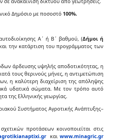
 σε ανακαίνιση δικτύου από γεωτρήσεις.
ηνικό Δημόσιο με ποσοστό
100%.
αυτοδιοίκησης Α΄ ή Β΄ βαθμού, (
Δήμοι ή
ό και την κατάρτιση του προγράμματος των
όδων άρδευσης υψηλής αποδοτικότητας, η
ατά τους θερινούς μήνες, η αντιμετώπιση
ν, η καλύτερη διαχείριση της απόληψης
ακά υδατικά σώματα. Με τον τρόπο αυτό
τα της Ελληνικής γεωργίας.
ακού Συστήματος Αγροτικής Ανάπτυξης–
σχετικών προτάσεων κοινοποιείται στις
grotikianaptixi.gr
και
www.minagric.gr