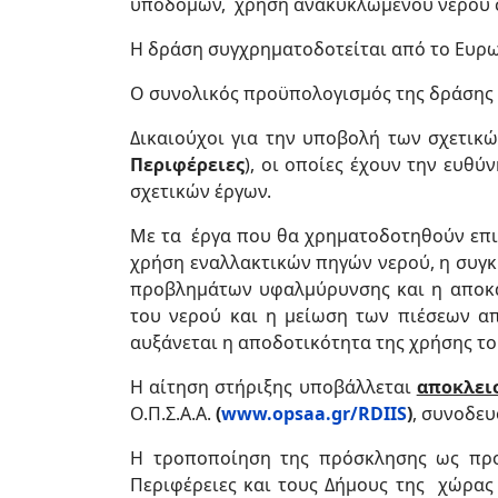
υποδομών, χρήση ανακυκλωμένου νερού στ
Η δράση συγχρηματοδοτείται από το Ευρω
Ο συνολικός προϋπολογισμός της δράσης 
Δικαιούχοι για την υποβολή των σχετικώ
Περιφέρειες
), οι οποίες έχουν την ευθ
σχετικών έργων.
Με τα έργα που θα χρηματοδοτηθούν επι
χρήση εναλλακτικών πηγών νερού, η συγκ
προβλημάτων υφαλμύρυνσης και η αποκα
του νερού και η μείωση των πιέσεων α
αυξάνεται η αποδοτικότητα της χρήσης τ
H αίτηση στήριξης υποβάλλεται
αποκλει
Ο.Π.Σ.Α.Α.
(
www.opsaa.gr/RDIIS
)
, συνοδευ
Η τροποποίηση της πρόσκλησης ως προς
Περιφέρειες και τους Δήμους της χώρας