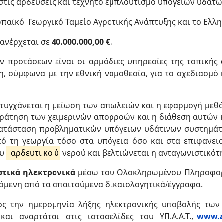
ις αρδεύσεις και τεχνητό εμπλουτισμό υπόγειων υδάτων
παϊκό Γεωργικό Ταμείο Αγροτικής Ανάπτυξης και το Ελλ
ανέρχεται σε
40.000.000,00 €.
ν προτάσεων είναι οι αρμόδιες υπηρεσίες της τοπικής 
ύνη, σύμφωνα με την εθνική νομοθεσία, για το σχεδιασμ
τυγχάνεται η μείωση των απωλειών και η εφαρμογή μεθ
ράτηση των χειμερινών απορροών και η διάθεση αυτών κ
τάσταση προβληματικών υπόγειων υδάτινων συστημάτω
πό τη γεωργία τόσο στα υπόγεια όσο και στα επιφανει
ου
αρδευτι
κο
ύ
νερού και βελτιώνεται η ανταγωνιστικότη
στικά ηλεκτρονικά
μέσω του Ολοκληρωμένου Πληροφορι
όμενη από τα απαιτούμενα δικαιολογητικά/έγγραφα.
 την ημερομηνία λήξης ηλεκτρονικής υποβολής των 
 και αναρτάται στις ιστοσελίδες του ΥΠ.Α.Α.Τ.,
www.a