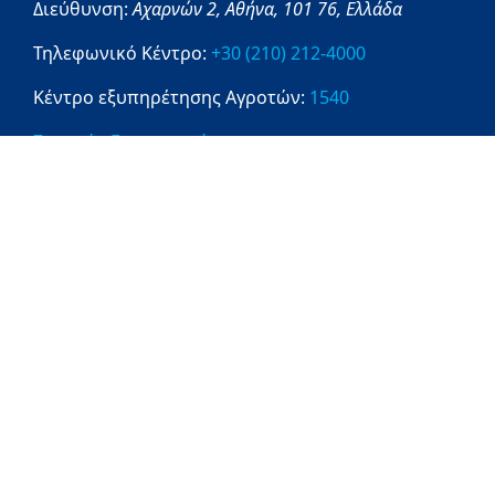
Διεύθυνση:
Αχαρνών 2,
Αθήνα,
101 76,
Ελλάδα
Τηλεφωνικό Κέντρο:
+30 (210) 212-4000
Κέντρο εξυπηρέτησης Αγροτών:
1540
Στοιχεία Επικοινωνίας
Πληροφορίες
1540
ΔΙΑΥΓΕΙΑ
OPENGOV
DATAGOV
Ενημέρωση Επεξεργασίας Προσωπικών
Δεδομένων
Χρήσιμες Συνδέσεις