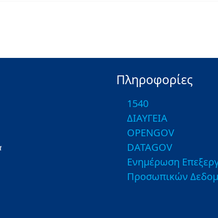
Πληροφορίες
1540
ΔΙΑΥΓΕΙΑ
OPENGOV
DATAGOV
α
Ενημέρωση Επεξεργ
Προσωπικών Δεδο