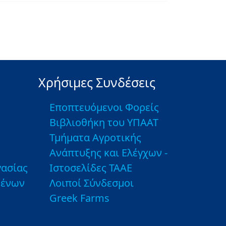
Χρήσιμες Συνδέσεις
Εποπτευόμενοι Φορείς
Βιβλιοθήκη του ΥΠΑΑΤ
Τμήματα Αγροτικής
Ανάπτυξης και Ελέγχων -
ασίας
Ιστοσελίδες ΤΑΑΕ
μένων
Λοιποί Σύνδεσμοι
Greek Farms