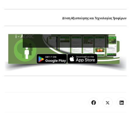
Δ/νση Αξιοποίησης και Τεχνολογίας Τροφίμων
Ενισχύ