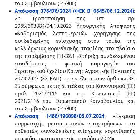
του Συμβουλίου» (Β’5906)
Απόφαση 376476/2024 (ΦΕΚ Β΄6645/06.12.2024)
:
2η Τροποποίηση της υπ’ αρ.
2985/303884/04.10.2023 Υπουργικής Απόφασης
«Καθορισμός λεπτομερειών χορήγησης της
συνδεδεμένης ενίσχυσης στον τομέα της
καλλιέργειας κορινθιακής σταφίδας στο πλαίσιο
της παρέμβασης Π1-32.1 «Στήριξη συνδεδεμένου
εισοδήματος - φυτική παραγωγή» του
Στρατηγικού Σχεδίου Κοινής Αγροτικής Πολιτικής
2023-2027 (ΣΣ ΚΑΠ), σε εκτέλεση των άρθρων 32-
35 σύμφωνα με τις διατάξεις του Κανονισμού (ΕΕ)
αριθ. 2021/2115 και του Κανονισμού (ΕΕ)
2021/2116 του Ευρωπαϊκού Κοινοβουλίου και
του Συμβουλίου» (Β’5906)
Απόφαση 1466/196098/05.07.2024
: «Έγκριση
συμμετοχής μεταποιητικών επιχειρήσεων στο
καθεστώς συνδεδεμένης ενίσχυσης κορινθιακής
σταφίδας μεταποιητικής περιόδου 2024»