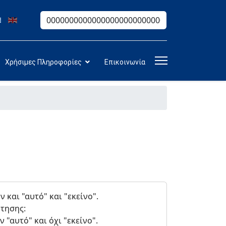
Αναζήτηση
Type 2 or more characters for results.
Χρήσιμες Πληροφορίες
Επικοινωνία
και "αυτό" και "εκείνο".
τησης:
αυτό" και όχι "εκείνο".