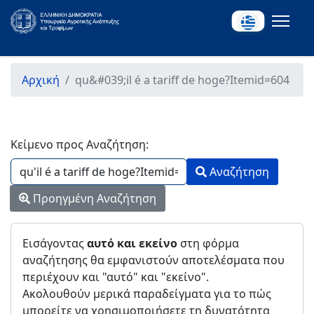
Αρχική
qu&#039;il é a tariff de hoge?Itemid=604
Κείμενο προς Αναζήτηση:
Type 2 or more character
Αναζήτηση
Προηγμένη Αναζήτηση
Εισάγοντας
αυτό και εκείνο
στη φόρμα
αναζήτησης θα εμφανιστούν αποτελέσματα που
περιέχουν και "αυτό" και "εκείνο".
Ακολουθούν μερικά παραδείγματα για το πώς
μπορείτε να χρησιμοποιήσετε τη δυνατότητα