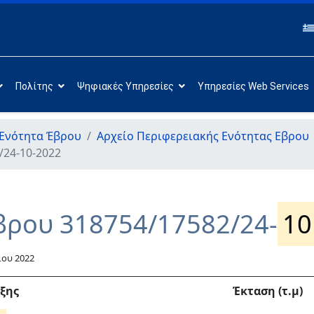
Πολίτης
Ψηφιακές Υπηρεσίες
Υπηρεσίες Web Services
 Ενότητα Έβρου
Αρχείο Περιφερειακής Ενότητας Εβρου
/24-10-2022
βρου 318754/17582/24-
10
ίου 2022
υξης
Έκταση (τ.μ)