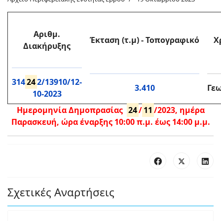
Αριθμ.
Έκταση
(τ.μ)
-
Τοπογραφικό
Χ
Διακήρυξης
314
24
2/13910/12-
3.410
Γε
10-2023
Ημερομηνία Δημοπρασίας
24
/
11
/2023, ημέρα
Παρασκευή, ώρα έναρξης 10:00 π.μ. έως 14:00 μ.μ.
Σχετικές Αναρτήσεις