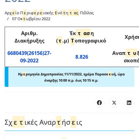
Αρχ
ε
ίο Π
ε
ριφ
ε
ρ
ε
ιακής
Ε
νό
τ
η
τ
ας
Πέλλας
07 Οκ
τ
ωβρίου 2022
Αριθμ
.
Έκ
τ
ασ
η
Χρήσ
Διακήρυξης
(
τ
.μ)
Τ
οπογραφικό
6680439(26156)27-
Αναπ
τ
υ
8.826
09-2022
σκοπ
Ημ
ε
ρομηνία Δημοπρασίας 11/11/2022, ημέρα Παρασκ
ε
υή, ώρα
έναρξης 10:00 π.μ. έως 10:15 π.μ.
Σχ
ε
τ
ικές Αναρ
τ
ήσ
ε
ις