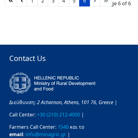
1
2
3
4
5
6
Page 6 of 6
Contact Us
Διεύθυνση:
2 Acharnon,
Athens,
101 76,
Greece
|
Call Center:
+30 (210) 212-4000
|
Farmers Call Center:
1540
και το
email
:
info@minagric.gr
|