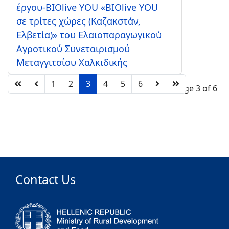
έργου-BIOlive YOU «BIOlive YOU
σε τρίτες χώρες (Καζακστάν,
Ελβετία)» του Ελαιοπαραγωγικού
Αγροτικού Συνεταιρισμού
Μεταγγιτσίου Χαλκιδικής
1
2
3
4
5
6
Page 3 of 6
Contact Us