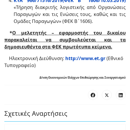
ΚΥΑ 966/71516/2019(ΦΕΚ Β΄ 1606/10.05.2019)
«Τήρηση διακριτής λογιστικής από Οργανώσεις
Παραγωγών και τις Ενώσεις τους, καθώς και τις
Ομάδες Παραγωγών» (ΦΕΚ Β΄1606).
*
Ο μελετητής – εφαρμοστής του δικαίου
παρακαλείται
να συμβουλεύεται και τα
δημοσιευθέντα στα ΦΕK
πρωτότυπα κείμενα.
Ηλεκτρονική Διεύθυνση:
http://www.et.gr
(Εθνικό
Τυπογραφείο)
Δ/νση Οικονομικών Ελέγχων Επιθεώρησης και Συνεργατισμού
Σχετικές Αναρτήσεις