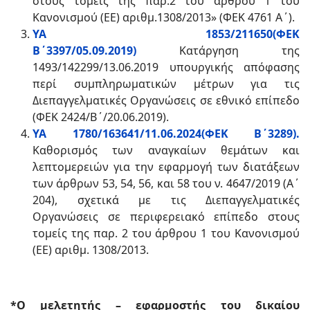
στους τομείς της παρ.2 του άρθρου 1 του
Κανονισμού (ΕΕ) αριθμ.1308/2013» (ΦΕΚ 4761 Α΄).
ΥΑ 1853/211650(ΦΕΚ
Β΄3397/05.09.2019)
Κατάργηση της
1493/142299/13.06.2019 υπουργικής απόφασης
περί συμπληρωματικών μέτρων για τις
Διεπαγγελματικές Οργανώσεις σε εθνικό επίπεδο
(ΦΕΚ 2424/Β΄/20.06.2019).
ΥΑ 1780/163641/11.06.2024(ΦΕΚ Β΄3289).
Καθορισμός των αναγκαίων θεμάτων και
λεπτομερειών για την εφαρμογή των διατάξεων
των άρθρων 53, 54, 56, και 58 του ν. 4647/2019 (A΄
204), σχετικά με τις Διεπαγγελματικές
Οργανώσεις σε περιφερειακό επίπεδο στους
τομείς της παρ. 2 του άρθρου 1 του Κανονισμού
(ΕΕ) αριθμ. 1308/2013.
*
Ο μελετητής – εφαρμοστής του δικαίου