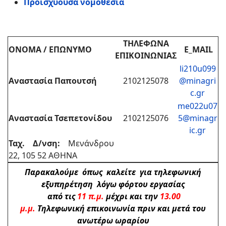
Προϊσχύουσα νομοθεσία
ΤΗΛΕΦΩΝΑ
ΟΝΟΜΑ / ΕΠΩΝΥΜΟ
E_MAIL
ΕΠΙΚΟΙΝΩΝΙΑΣ
li210u099
Αναστασία Παπουτσή
2102125078
@minagri
c.gr
me022u07
Αναστασία Τσεπετονίδου
2102125076
5@minagr
ic.gr
Ταχ. Δ/νση:
Μενάνδρου
22, 105 52 ΑΘΗΝΑ
Παρακαλούμε όπως καλείτε για τηλεφωνική
εξυπηρέτηση λόγω φόρτου εργασίας
από τις
11 π.μ.
μέχρι και την
13.00
μ.μ.
Τηλεφωνική επικοινωνία πριν και μετά του
ανωτέρω ωραρίου