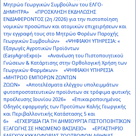
Μητρώο Γεωργικών Συμβούλων του ΕΛΓΟ-
ΔΗΜΗΤΡΑ»
«ΠΡΟΣΚΛΗΣΗ ΕΚΔΗΛΩΣΗΣ
ΕΝΔΙΑΦΕΡΟΝΤΟΣ (2η /2026) για την πιστοποίηση
νομικών προσώπων και ατομικών επιχειρήσεων και
την εγγραφή τους στο Μητρώο Φορέων Παροχής
Γεωργικών Συμβουλών»
«ΨΗΦΙΑΚΗ ΥΠΗΡΕΣΙΑ: «
Εξαγωγές Αγροτικών Προϊόντων
(EasyAgroExpo)»
«Ανανέωση του Πιστοποιητικού
Γνώσεων & Κατάρτισης στην Ορθολογική Χρήση των
Γεωργικών Φαρμάκων»
«ΨΗΦΙΑΚΗ ΥΠΗΡΕΣΙΑ
«ΜΗΤΡΩΟ ΕΜΠΟΡΩΝ ΖΩΝΤΩΝ
ΖΩΩΝ»
«Αποτελέσματα ελέγχου υπολειμμάτων
φυτοπροστατευτικών προϊόντων σε τρόφιμα φυτικής
προέλευσης Ιουνίου 2026»
«Επικαιροποιημένος
Οδηγός εφαρμογής των Προτύπων Καλής Γεωργικής
και Περιβαλλοντικής Κατάστασης 5 και
6»
«ΕΓΧΕΙΡΙΔΙΑ ΓΙΑ ΤH ΔΗΜΙΟΥΡΓΙΑ ΠΙΣΤΟΠΟΙΗΤΙΚΩΝ
ΕΞΑΓΩΓΗΣ ΣΕ ΗΝΩΜΕΝΟ ΒΑΣΙΛΕΙΟ»
«ΕΡΓΑΣΤΗΡΙΟ
ΕΛΕΓΧΟΥ ΚΥΚΛΟΦΟΡΙΑΣ ΖΩΟΤΡΟΦΩΝ ΑΘΗΝΑΣ