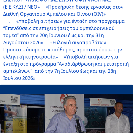
(Ε.Ε.ΚΥ.Ζ) / ΝΕΟ»
«Προκήρυξη θέσης εργασίας στον
Διεθνή Οργανισμό Αμπέλου και Οίνου (OIV)»
.
«Υποβολή αιτήσεων για ένταξη στο πρόγραμμα
“Επενδύσεις σε επιχειρήσεις του αμπελοοινικού
τομέα” από την 20η Ιουνίου έως και την 31η
Αυγούστου 2026»
«Ευλογιά αιγοπροβάτων –
Προστατεύουμε το κοπάδι μας, προστατεύουμε την
ελληνική κτηνοτροφία»
«Υποβολή αιτήσεων για
ένταξη στο πρόγραμμα “Αναδιάρθρωση και μετατροπή
αμπελώνων”, από την 7η Ιουλίου έως και την 28η
Ιουλίου 2026»