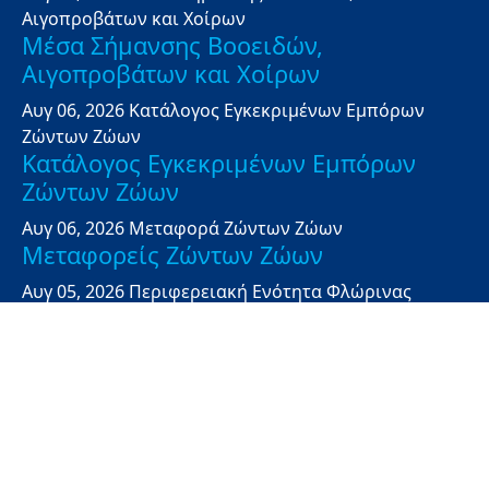
Αιγοπροβάτων και Χοίρων
Μέσα Σήμανσης Βοοειδών,
Αιγοπροβάτων και Χοίρων
Αυγ 06, 2026
Κατάλογος Eγκεκριμένων Eμπόρων
Zώντων Zώων
Κατάλογος Εγκεκριμένων Εμπόρων
Ζώντων Ζώων
Αυγ 06, 2026
Μεταφορά Ζώντων Ζώων
Μεταφορείς Ζώντων Ζώων
Αυγ 05, 2026
Περιφερειακή Ενότητα Φλώρινας
Δημοπρασία Π.Ε. Φλώρινας 129147/04-
08-2026
Αυγ 05, 2026
Περιφερειακή Ενότητα Πέλλας
Δημοπρασία Π.Ε. Πέλλας
580220/29921/31-07-2026
Αυγ 05, 2026
Πρόγραμμα ‘Αλιεία, Υδατοκαλλιέργεια