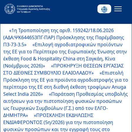
«1η Τροποποίηση της αριθ. 159242/18.06.2026
(ΑΔΑ:ΨΚ644653ΠΓ-ΠΑΡ) Πρόσκλησης της Παρέμβασης
Π3-73-3.5»
«Επιλογή αγροδιατροφικών προϊόντων
της ΕΕ για το Περίπτερο της Ευρωπαϊκής Ένωσης στην
έκθεση Food & Hospitality China στη Σαγκάη, Κίνα
(Νοέμβριος 2026)»
«ΠΡΟΚΗΡΥΞΗ ΘΕΣΕΩΝ ΕΡΓΑΣΙΑΣ
ΣΤΟ ΔΙΕΘΝΕΣ ΣΥΜΒΟΥΛΙΟ ΕΛΑΙΟΛΑΔΟΥ»
«Επιστολή
Πρόσκληση της ΕΕ για προϊόντα αγροδιατροφής για το
περίπτερο της ΕΕ στη διεθνή έκθεση τροφίμων Anuga
Select India 2026»
«Παράταση Προθεσμίας υποβολής
αιτήσεων για την πιστοποίηση φυσικών προσώπων
ως Γεωργικών Συμβούλων (Γ.Σ.) από τον ΕΛΓΟ-
ΔΗΜΗΤΡΑ»
«ΠΡΟΣΚΛΗΣΗ ΕΚΔΗΛΩΣΗΣ
ΕΝΔΙΑΦΕΡΟΝΤΟΣ (5η/2026) για την πιστοποίηση
φυσικών προσώπων και την εγγραφή τους στο