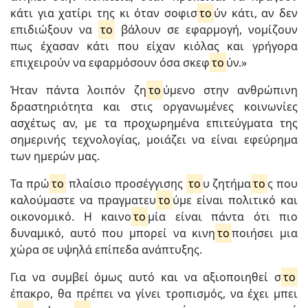
κάτι για χατίρι της κι όταν σοφισ
το
ύν κάτι, αν δεν
επιδιώξουν να
το
βάλουν σε εφαρμογή, νομίζουν
πως έχασαν κάτι που είχαν κιόλας και γρήγορα
επιχειρούν να εφαρμόσουν όσα σκεφ
το
ύν.»
Ήταν πάντα λοιπόν ζη
το
ύμενο στην ανθρώπινη
δραστηριότητα και στις οργανωμένες κοινωνίες
ασχέτως αν, με τα προχωρημένα επιτεύγματα της
σημερινής τεχνολογίας, μοιάζει να είναι εφεύρημα
των ημερών μας.
Τα πρώ
το
πλαίσιο προσέγγισης
το
υ ζητήμα
το
ς που
καλούμαστε να πραγματευ
το
ύμε είναι πολιτικό και
οικονομικό. Η καινο
το
μία είναι πάντα ότι πιο
δυναμικό, αυτό που μπορεί να κινη
το
ποιήσει μια
χώρα σε υψηλά επίπεδα ανάπτυξης.
Για να συμβεί όμως αυτό και να αξιοποιηθεί σ
το
έπακρο, θα πρέπει να γίνει τροπισμός, να έχει μπει