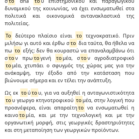
σ
το
dna
το
υ επιστημονικού και παραγωγικού
δυναμικού της κοινωνίας, να έχει ενσωματωθεί στα
πολιτικά και οικονομικά αντανακλαστικά της
πολιτείας.
Το
δεύτερο πλαίσιο είναι
το
τεχνοκρατικό. Πριν
μιλήσω γι αυτό και έρθω σ
το
δια ταύτα, θα ήθελα να
πω
το
εξής: δεν θα κουραστώ να επαναλαμβάνω ότι
σ
το
ν πρω
το
γενή
το
μέα, σ
το
ν αγροδιατροφικό
το
μέα, χτυπάει ο σφυγμός της χώρας μας για την
ανάκαμψη, την έξοδο από την κατάσταση που
βιώνουμε σήμερα και εν τέλει την ανάπτυξη.
Ως εκ
το
ύ
το
υ, για να αυξηθεί η ανταγωνιστικότητα
το
υ γεωργο κτηνοτροφικού
το
μέα, στην λογική που
προανέφερα, είναι απαραίτη
το
να ενσωματωθεί η
καινο
το
μία, και με την τεχνολογική και με την
οργανωτική μορφή, στις γεωργικές δραστηριότητες
και στη μεταποίηση των γεωργικών προϊόντων.