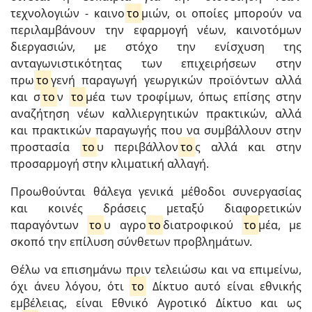
τεχνολογιών - καινο
το
μιών, οι οποίες μπορούν να
περιλαμβάνουν την εφαρμογή νέων, καινοτόμων
διεργασιών, με στόχο την ενίσχυση της
ανταγωνιστικότητας των επιχειρήσεων στην
πρω
το
γενή παραγωγή γεωργικών προϊόντων αλλά
και σ
το
ν
το
μέα των τροφίμων, όπως επίσης στην
αναζήτηση νέων καλλιεργητικών πρακτικών, αλλά
και πρακτικών παραγωγής που να συμβάλλουν στην
προστασία
το
υ περιβάλλον
το
ς αλλά και στην
προσαρμογή στην κλιματική αλλαγή.
Προωθούνται θάλεγα γενικά μέθοδοι συνεργασίας
και κοινές δράσεις μεταξύ διαφορετικών
παραγόντων
το
υ αγρο
το
διατροφικού
το
μέα, με
σκοπό την επίλυση σύνθετων προβλημάτων.
Θέλω να επισημάνω πριν τελειώσω και να επιμείνω,
όχι άνευ λόγου, ότι
το
Δίκτυο αυτό είναι εθνικής
εμβέλειας, είναι Εθνικό Αγροτικό Δίκτυο και ως