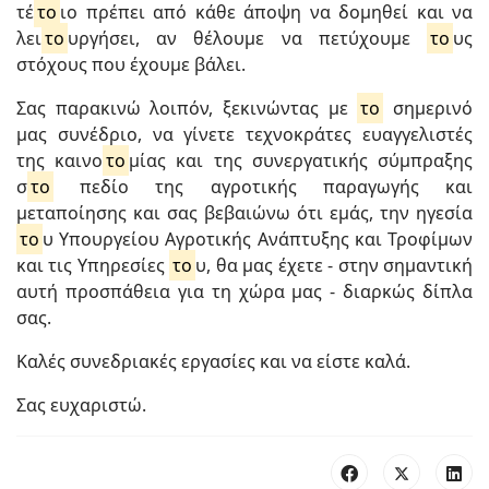
τέ
το
ιο πρέπει από κάθε άποψη να δομηθεί και να
λει
το
υργήσει, αν θέλουμε να πετύχουμε
το
υς
στόχους που έχουμε βάλει.
Σας παρακινώ λοιπόν, ξεκινώντας με
το
σημερινό
μας συνέδριο, να γίνετε τεχνοκράτες ευαγγελιστές
της καινο
το
μίας και της συνεργατικής σύμπραξης
σ
το
πεδίο της αγροτικής παραγωγής και
μεταποίησης και σας βεβαιώνω ότι εμάς, την ηγεσία
το
υ Υπουργείου Αγροτικής Ανάπτυξης και Τροφίμων
και τις Υπηρεσίες
το
υ, θα μας έχετε - στην σημαντική
αυτή προσπάθεια για τη χώρα μας - διαρκώς δίπλα
σας.
Καλές συνεδριακές εργασίες και να είστε καλά.
Σας ευχαριστώ.