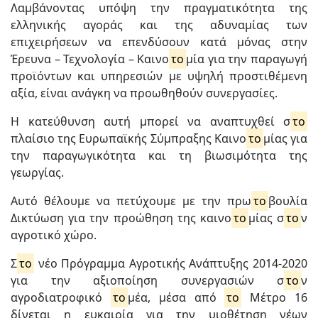
Λαμβάνοντας υπόψη την πραγματικότητα της
ελληνικής αγοράς και της αδυναμίας των
επιχειρήσεων να επενδύσουν κατά μόνας στην
Έρευνα – Τεχνολογία – Καινο
το
μία για την παραγωγή
προϊόντων και υπηρεσιών με υψηλή προστιθέμενη
αξία, είναι ανάγκη να προωθηθούν συνεργασίες.
Η κατεύθυνση αυτή μπορεί να αναπτυχθεί σ
το
πλαίσιο της Ευρωπαϊκής Σύμπραξης Καινο
το
μίας για
την παραγωγικότητα και τη βιωσιμότητα της
γεωργίας.
Αυτό θέλουμε να πετύχουμε με την πρω
το
βουλία
Δικτύωση για την προώθηση της καινο
το
μίας σ
το
ν
αγροτικό χώρο.
Σ
το
νέο Πρόγραμμα Αγροτικής Ανάπτυξης 2014-2020
για την αξιοποίηση συνεργασιών σ
το
ν
αγροδιατροφικό
το
μέα, μέσα από
το
Μέτρο 16
δίνεται η ευκαιρία για την υιοθέτηση νέων