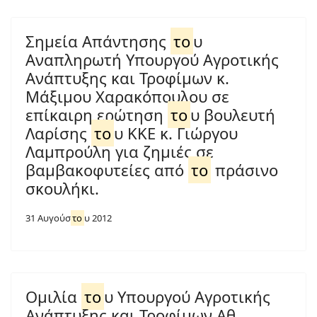
Σημεία Απάντησης
το
υ
Αναπληρωτή Υπουργού Αγροτικής
Ανάπτυξης και Τροφίμων κ.
Μάξιμου Χαρακόπουλου σε
επίκαιρη ερώτηση
το
υ βουλευτή
Λαρίσης
το
υ ΚΚΕ κ. Γιώργου
Λαμπρούλη για ζημιές σε
βαμβακοφυτείες από
το
πράσινο
σκουλήκι.
31 Αυγούσ
το
υ 2012
Ομιλία
το
υ Υπουργού Αγροτικής
Ανάπτυξης και Τροφίμων Αθ.