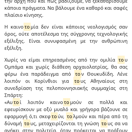
την αρχή που και πως βαδίζουμε, να ξεκαθαρίσουμε
κάποια πράγματα. Να βάλουμε ένα καθαρό και σαφές
πλαίσιο κίνησης.
Η καινο
το
μία δεν είναι κάποιος νεολογισμός σαν
όρος, ούτε αποτέλεσμα της σύγχρονης τεχνολογικής
εξέλιξης. Είναι συνυφασμένη με την ανθρώπινη
εξέλιξη.
Χωρίς να είμαι επηρεασμένος από την ομιλία
το
υ
Ομπάμα και χωρίς διάθεση αρχαιολατρίας, θα σας
φέρω ένα παράδειγμα από
το
ν Θουκυδίδη. Λένε
λοιπόν οι Κορίνθιοι για
το
υς Αθηναίους στη
συνεδρίαση της πελοποννησιακής συμμαχίας στη
Σπάρτη:
«Αυ
το
ί λοιπόν καινο
το
μούν σε πολλά και
εφευρίσκουν με οξύ μυαλό και γρήγορα βάζουνε σε
εφαρμογή ό,τι σκεφ
το
ύν,
το
λμούν και πέρα από τη
δύναμή
το
υς, μεταχειρίζονται τη γνώση
το
υς σα να
ανήκει στην πολιτεία, όταν πρόκειται να πράξουν