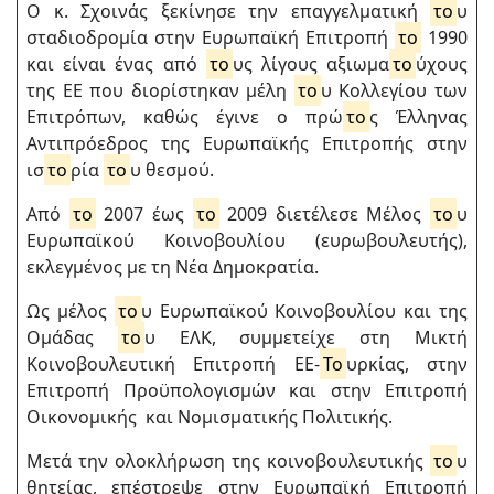
Ο κ. Σχοινάς ξεκίνησε την επαγγελματική
το
υ
σταδιοδρομία στην Ευρωπαϊκή Επιτροπή
το
1990
και είναι ένας από
το
υς λίγους αξιωμα
το
ύχους
της ΕΕ που διορίστηκαν μέλη
το
υ Κολλεγίου των
Επιτρόπων, καθώς έγινε ο πρώ
το
ς Έλληνας
Αντιπρόεδρος της Ευρωπαϊκής Επιτροπής στην
ισ
το
ρία
το
υ θεσμού.
Από
το
2007 έως
το
2009 διετέλεσε Μέλος
το
υ
Ευρωπαϊκού Κοινοβουλίου (ευρωβουλευτής),
εκλεγμένος με τη Νέα Δημοκρατία.
Ως μέλος
το
υ Ευρωπαϊκού Κοινοβουλίου και της
Ομάδας
το
υ ΕΛΚ, συμμετείχε στη Μικτή
Κοινοβουλευτική Επιτροπή ΕΕ-
Το
υρκίας, στην
Επιτροπή Προϋπολογισμών και στην Επιτροπή
Οικονομικής και Νομισματικής Πολιτικής.
Μετά την ολοκλήρωση της κοινοβουλευτικής
το
υ
θητείας, επέστρεψε στην Ευρωπαϊκή Επιτροπή