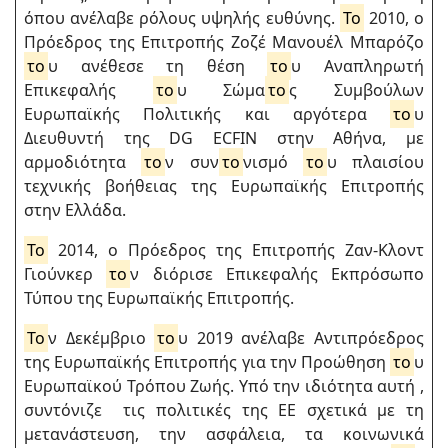
όπου ανέλαβε ρόλους υψηλής ευθύνης.
Το
2010, ο
Πρόεδρος της Επιτροπής Ζοζέ Μανουέλ Μπαρόζο
το
υ ανέθεσε τη θέση
το
υ Αναπληρωτή
Επικεφαλής
το
υ Σώμα
το
ς Συμβούλων
Ευρωπαϊκής Πολιτικής και αργότερα
το
υ
Διευθυντή της DG ECFIN στην Αθήνα, με
αρμοδιότητα
το
ν συν
το
νισμό
το
υ πλαισίου
τεχνικής βοήθειας της Ευρωπαϊκής Επιτροπής
στην Ελλάδα.
Το
2014, ο Πρόεδρος της Επιτροπής Ζαν-Κλοντ
Γιούνκερ
το
ν διόρισε Επικεφαλής Εκπρόσωπο
Τύπου της Ευρωπαϊκής Επιτροπής.
Το
ν Δεκέμβριο
το
υ 2019 ανέλαβε Αντιπρόεδρος
της Ευρωπαϊκής Επιτροπής για την Προώθηση
το
υ
Ευρωπαϊκού Τρόπου Ζωής. Υπό την ιδιότητα αυτή ,
συντόνιζε τις πολιτικές της ΕΕ σχετικά με τη
μετανάστευση, την ασφάλεια, τα κοινωνικά