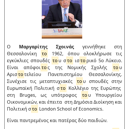
Ο
Μαργαρίτης Σχοινάς
γεννήθηκε στη
Θεσσαλονίκη
το
1962, όπου ολοκλήρωσε τις
εγκύκλιες σπουδές
το
υ σ
το
ισ
το
ρικό 5ο Λύκειο.
Είναι απόφοι
το
ς της Νομικής Σχολής
το
υ
Αρισ
το
τελείου Πανεπιστημίου Θεσσαλονίκης.
Συνέχισε τις μεταπτυχιακές
το
υ σπουδές στην
Ευρωπαϊκή Πολιτική σ
το
Κολλέγιο της Ευρώπης
στη Bruges, ως υπότροφος
το
υ Υπουργείου
Οικονομικών, και έπειτα στη Δημόσια Διοίκηση και
Πολιτική σ
το
London School of Economics.
Είναι παντρεμένος και πατέρας δύο παιδιών.