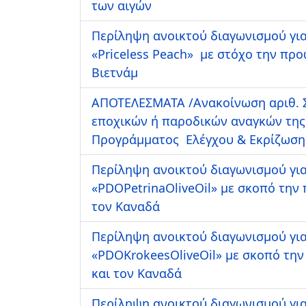
των αιγών
Περίληψη ανοικτού διαγωνισμού για
«Priceless Peach» με στόχο την πρ
Βιετνάμ
ΑΠΟΤΕΛΕΣΜΑΤΑ /Ανακοίνωση αριθ. Σ
εποχικών ή παροδικών αναγκών της
Προγράμματος Ελέγχου & Εκρίζωση
Περίληψη ανοικτού διαγωνισμού για
«PDOPetrinaOliveOil» με σκοπό την
τον Καναδά
Περίληψη ανοικτού διαγωνισμού για
«PDOKrokeesOliveOil» με σκοπό τη
και τον Καναδά
Περίληψη ανοικτού διαγωνισμού για