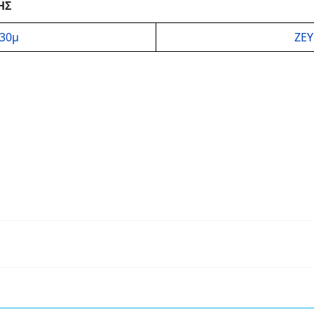
ΗΣ
,30μ
ΖΕΥ