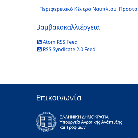
Περιφερειακό Κέντρο Ναυπλίου, Προστα
Βαμβακοκαλλιέργεια
Atom RSS Feed
RSS Syndicate 2.0 Feed
Επικοινωνία