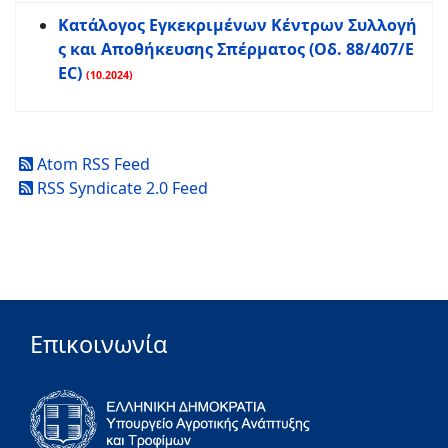
Κατάλογος Εγκεκριμένων Κέντρων Συλλογή
ς και Αποθήκευσης Σπέρματος (Οδ. 88/407/E
EC)
(10.2024)
Atom RSS Feed
RSS Syndicate 2.0 Feed
Επικοινωνία