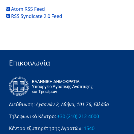
Atom RSS Feed
RSS Syndicate 2.0 Feed
Επικοινωνία
Διεύθυνση:
Αχαρνών 2,
Αθήνα,
101 76,
Ελλάδα
Τηλεφωνικό Κέντρο:
+30 (210) 212-4000
Κέντρο εξυπηρέτησης Αγροτών:
1540