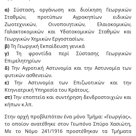
α)
Σύσταση, οργάνωση και διοίκηση Γεωργικών
Σταθμών, προτύπων Αγροκηπίων ειδικών
Ζωοτεχνικών, Οινοποιητικών, Ελαιοκομικών,
Γαλακτοκομικών και Υδατοκομικών Σταθμών και
Γεωργικών Χημικών Εργοστασίων.
β)
Τη Γεωργική Εκπαίδευση γενικά
γ)
Τη φροντίδα περί Σύστασης Γεωργικών
Επιμελητηρίων
δ)
Την Αγροτική Αστυνομία και την Αστυνομία των
φυτικών ασθενειών.
ε)
Την Αστυνομία των Επιζωοτικών και την
Κτηνιατρική Υπηρεσία του Κράτους.
στ)
Την εποπτεία και συντήρηση δενδροστοιχιών και
κήπων κ.λπ.
Στην αρχή προβλεπόταν ένα μόνο Τμήμα: «Γεωργίας»,
το οποίον ανατέθηκε στον Γεωπόνο Σπύρο Χασιώτη,
Με το Νόμο 241/1916 προστέθηκαν τα Τμήματα