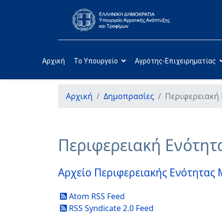
Αρχική
Το Υπουργείο
Αγρότης-Επιχειρηματίας
Αρχική
Δημοπρασίες
Περιφερειακή
Περιφερειακή Ενότητ
Αρχείο Περιφερειακής Ενότητας
Atom RSS Feed
RSS Syndicate 2.0 Feed