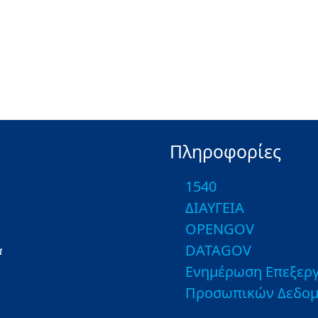
Πληροφορίες
1540
ΔΙΑΥΓΕΙΑ
OPENGOV
DATAGOV
α
Ενημέρωση Επεξεργ
Προσωπικών Δεδο