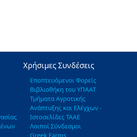
Χρήσιμες Συνδέσεις
Εποπτευόμενοι Φορείς
Βιβλιοθήκη του ΥΠΑΑΤ
Τμήματα Αγροτικής
Ανάπτυξης και Ελέγχων -
ασίας
Ιστοσελίδες ΤΑΑΕ
μένων
Λοιποί Σύνδεσμοι
Greek Farms