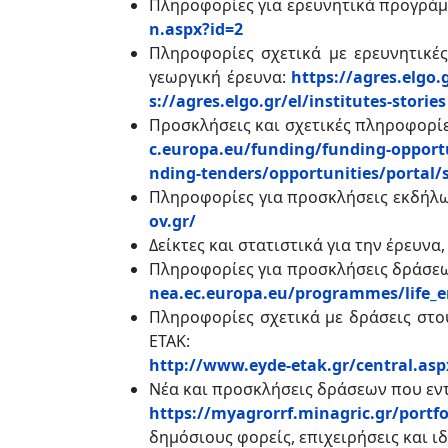
Πληροφορίες για ερευνητικά προγράμ
n.aspx?id=2
Πληροφορίες σχετικά με ερευνητικέ
γεωργική έρευνα:
https://agres.elgo.g
s://agres.elgo.gr/el/institutes-stories
Προσκλήσεις και σχετικές πληροφορίε
c.europa.eu/funding/funding-opport
nding-tenders/opportunities/portal
Πληροφορίες για προσκλήσεις εκδήλω
ov.gr/
Δείκτες και στατιστικά για την έρευνα
Πληροφορίες για προσκλήσεις δράσεω
nea.ec.europa.eu/programmes/life_
Πληροφορίες σχετικά με δράσεις στου
ΕΤΑΚ:
http://www.eyde-etak.gr/central.asp
Νέα και προσκλήσεις δράσεων που εντ
https://myagrorrf.minagric.gr/portf
δημόσιους φορείς, επιχειρήσεις και ι