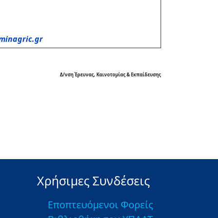
minagric.gr
Δ/νση Έρευνας, Καινοτομίας & Εκπαίδευσης
Χρήσιμες Συνδέσεις
Εποπτευόμενοι Φορείς