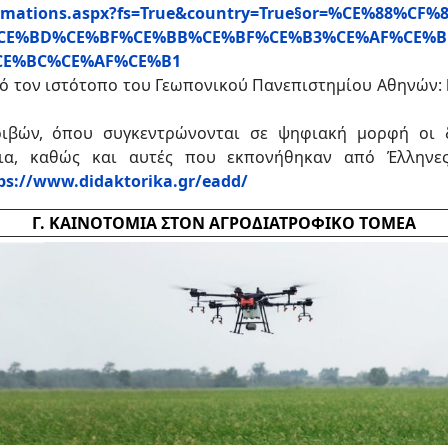
oclamations.aspx?fs=True&country=True§or=%CE%88
CE%BD%CE%BF%CE%BB%CE%BF%CE%B3%CE%AF%CE%B
CE%BC%CE%AF%CE%B1
ό τον ιστότοπο του Γεωπονικού Πανεπιστημίου Αθηνών:
ιβών, όπου συγκεντρώνονται σε ψηφιακή μορφή οι δι
μια, καθώς και αυτές που εκπονήθηκαν από Έλληνε
ps://www.didaktorika.gr/eadd/
Γ. ΚΑΙΝΟΤΟΜΙΑ ΣΤΟΝ ΑΓΡΟΔΙΑΤΡΟΦΙΚΟ ΤΟΜΕΑ