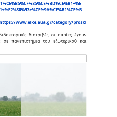
%CF%81%CE%B5%CF%85%CE%BD%CE%B1+%E
1+%E2%80%93+%CE%9A%CE%B1%CE%B
https://www.elke.aua.gr/category/proskl
δακτορικές διατριβές οι οποίες έχουν
ς σε πανεπιστήμια του εξωτερικού και