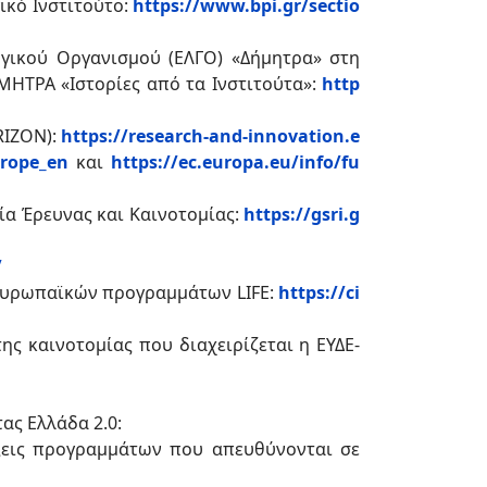
κό Ινστιτούτο:
https://www.bpi.gr/sectio
ργικού Οργανισμού (ΕΛΓΟ) «Δήμητρα» στη
ΜΗΤΡΑ «Ιστορίες από τα Ινστιτούτα»:
http
RIZON):
https://research-and-innovation.e
urope_en
και
https://ec.europa.eu/info/fu
α Έρευνας και Καινοτομίας:
https://gsri.g
/
 ευρωπαϊκών προγραμμάτων LIFE:
https://ci
ης καινοτομίας που διαχειρίζεται η ΕΥΔΕ-
ας Ελλάδα 2.0:
ξεις προγραμμάτων που απευθύνονται σε