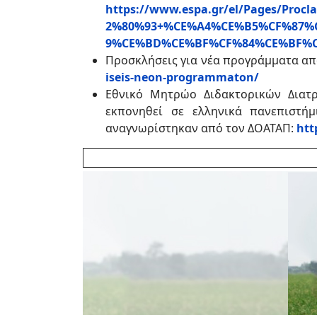
https://www.espa.gr/el/Pages/Pr
2%80%93+%CE%A4%CE%B5%CF%87%
9%CE%BD%CE%BF%CF%84%CE%BF%
Προσκλήσεις για νέα προγράμματα απ
iseis-neon-programmaton/
Εθνικό Μητρώο Διδακτορικών Διατρ
εκπονηθεί σε ελληνικά πανεπιστή
αναγνωρίστηκαν από τον ΔΟΑΤΑΠ:
htt