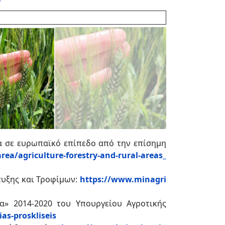
έα σε ευρωπαϊκό επίπεδο από την επίσημη
rea/agriculture-forestry-and-rural-areas_
τυξης και Τροφίμων:
https://www.minagri
α» 2014-2020 του Υπουργείου Αγροτικής
as-proskliseis