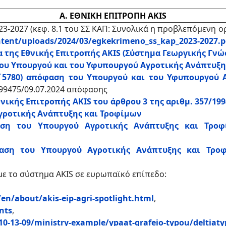
Α. ΕΘΝΙΚΗ ΕΠΙΤΡΟΠΗ AKIS
23-2027 (κεφ. 8.1 του ΣΣ ΚΑΠ: Συνολικά η προβλεπόμενη 
ntent/uploads/2024/03/egkekrimeno_ss_kap_2023-2027.p
 της Εθνικής Επιτροπής ΑΚΙS (Σύστημα Γεωργικής Γνώσ
 του Υπουργού και του Υφυπουργού Αγροτικής Ανάπτυξ
 (Β΄5780) απόφαση του Υπουργού και του Υφυπουργού
199475/09.07.2024 απόφασης
ικής Επιτροπής AKIS του άρθρου 3 της αριθμ. 357/1994
Αγροτικής Ανάπτυξης και Τροφίμων
φαση του Υπουργού Αγροτικής Ανάπτυξης και Τρο
όφαση του Υπουργού Αγροτικής Ανάπτυξης και Τρο
ε το σύστημα AKIS σε ευρωπαϊκό επίπεδο:
/en/about/akis-eip-agri-spotlight.html
,
nts
,
10-13-09/ministry-example/ypaat-grafeio-typou/deltiat