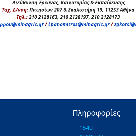
Διεύθυνση Έρευνας, Καινοτομίας & Εκπαίδευσης
Ταχ. Δ/νση:
Πατησίων 207 & Σκαλιστήρη 19, 11253 Αθήνα
Τηλ.:
210 2128163, 210 2128197, 210 2128173
ppou@minagric.gr
/
Lpanomitros@minagric.gr
/
zgkotsi@
Πληροφορίες
1540