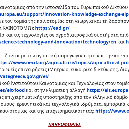
καινοτομίας από την ιστοσελίδα του Ευρωπαϊκού Δικτύου 
.europa.eu/support/innovation-knowledge-exchange-eip
ε τον τομέα της καινοτομίας στη γεωργία και τη δασοπον
ία ΚΑΙΝΟΤΟΜΩ):
https://ead.gr/
ία και τις τεχνολογίες σε αγροδιατροφικά συστήματα απ
science-technology-and-innovation/technology/en
και
h
ετίζονται με την αγροτική παραγωγικότητα και την καιν
tps://www.oecd.org/agriculture/topics/agricultural-pro
εοφυείς επιχειρήσεις (Μητρώο, ευκαιρίες δικτύωσης, δια
evategreece.gov.gr/el/
κού Ινστιτούτου Καινοτομίας και Τεχνολογίας στον τομέ
es/eit-food
και στην κλιματική αλλαγή
https://eit.europ
ς επιχειρηματικής υποστήριξης από τον ελληνικό κόμβο 
σμους, ερευνητικά και τεχνολογικά ιδρύματα, εμπορικά κ
καινοτομίας και της επιχειρηματικότητας:
https://www.e
ΠΛΗΡΟΦΟΡΙΕΣ