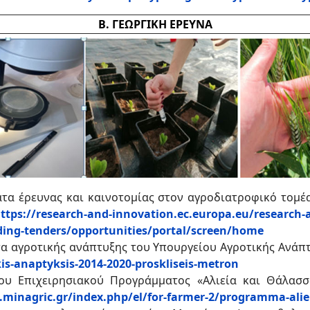
Β. ΓΕΩΡΓΙΚΗ ΕΡΕΥΝΑ
ατα έρευνας και καινοτομίας στον αγροδιατροφικό τομ
ttps://research-and-innovation.ec.europa.eu/research-a
ding-tenders/opportunities/portal/screen/home
α αγροτικής ανάπτυξης του Υπουργείου Αγροτικής Ανάπ
is-anaptyksis-2014-2020-proskliseis-metron
ου Επιχειρησιακού Προγράμματος «Αλιεία και Θάλασσ
minagric.gr/index.php/el/for-farmer-2/programma-aliei