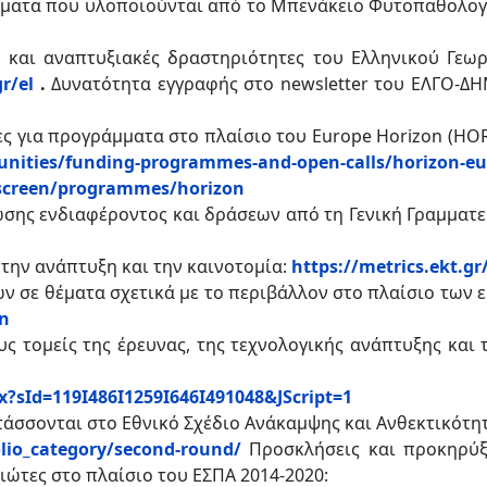
ματα που υλοποιούνται από το Μπενάκειο Φυτοπαθολογι
ς και αναπτυξιακές δραστηριότητες του Ελληνικού Γεω
r/el
.
Δυνατότητα εγγραφής στο newsletter του ΕΛΓΟ-ΔΗ
ς για προγράμματα στο πλαίσιο του Europe Horizon (HO
unities/funding-programmes-and-open-calls/horizon-e
/screen/programmes/horizon
σης ενδιαφέροντος και δράσεων από τη Γενική Γραμματεί
, την ανάπτυξη και την καινοτομία:
https://metrics.ekt.gr
ν σε θέματα σχετικά με το περιβάλλον στο πλαίσιο των
en
ς τομείς της έρευνας, της τεχνολογικής ανάπτυξης και τ
x?sId=119I486I1259I646I491048&JScript=1
άσσονται στο Εθνικό Σχέδιο Ανάκαμψης και Ανθεκτικότητ
olio_category/second-round/
Προσκλήσεις και προκηρύ
διώτες στο πλαίσιο του ΕΣΠΑ 2014-2020: