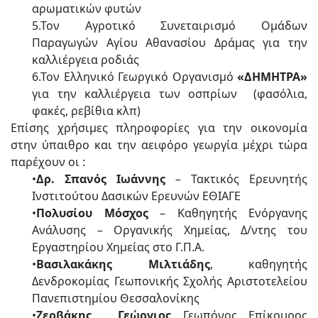
αρωματικών φυτών
5.Τον Αγροτικό Συνεταιρισμό Ομάδων
Παραγωγών Αγίου Αθανασίου Δράμας για την
καλλιέργεια ροδιάς
6.Τον Ελληνικό Γεωργικό Οργανισμό
«ΔΗΜΗΤΡΑ»
για την καλλιέργεια των οσπρίων (φασόλια,
φακές, ρεβίθια κλπ)
Επίσης χρήσιμες πληροφορίες για την οικονομία
στην ύπαιθρο και την αειφόρο γεωργία μέχρι τώρα
παρέχουν οι :
•
Δρ. Σπανός Ιωάννης
– Τακτικός Ερευνητής
Ινστιτούτου Δασικών Ερευνών ΕΘΙΑΓΕ
•
Πολυσίου Μόσχος
– Καθηγητής Ενόργανης
Ανάλυσης – Οργανικής Χημείας, Δ/ντης του
Εργαστηρίου Χημείας στο Γ.Π.Α.
•
Βασιλακάκης Μιλτιάδης
, καθηγητής
Δενδροκομίας Γεωπονικής Σχολής Αριστοτελείου
Πανεπιστημίου Θεσσαλονίκης
•
Ζερβάκης Γεώργιος,
Γεωπόνος, Επίκουρος