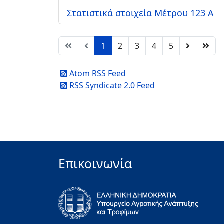
Στατιστικά στοιχεία Μέτρου 123 Α
1
2
3
4
5
Atom RSS Feed
RSS Syndicate 2.0 Feed
Επικοινωνία