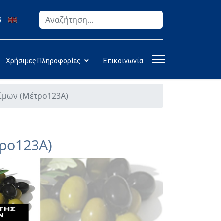
Αναζήτηση
Type 2 or more characters for results.
Χρήσιμες Πληροφορίες
Επικοινωνία
ίμων (Μέτρο123Α)
ρο123Α)