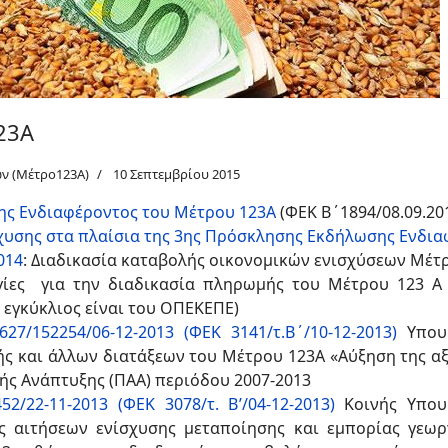
23Α
ν (Μέτρο123Α)
10 Σεπτεμβρίου 2015
ης Ενδιαφέροντος του Μέτρου 123Α
(ΦΕΚ Β΄1894/08.09.20
υσης στα πλαίσια της 3ης Πρόσκλησης Εκδήλωσης Ενδια
014
:
Διαδικασία καταβολής οικονομικών ενισχύσεων Μέτρ
ίες για την διαδικασία πληρωμής του Μέτρου 123 
Η εγκύκλιος είναι του ΟΠΕΚΕΠΕ)
7/152254/06-12-2013 (ΦΕΚ 3141/τ.Β΄/10-12-2013)
Υπου
ς και άλλων διατάξεων του Μέτρου 123Α «Αύξηση της α
ής Ανάπτυξης (ΠΑΑ) περιόδου 2007-2013
2/22-11-2013 (ΦΕΚ 3078/τ. Β’/04-12-2013)
Κοινής Υπου
ς αιτήσεων ενίσχυσης μεταποίησης και εμπορίας γεω