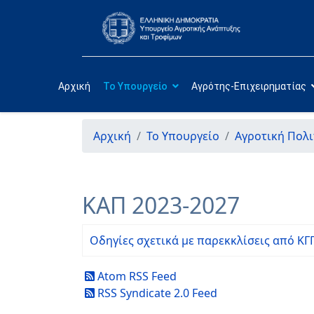
Αρχική
Το Υπουργείο
Αγρότης-Επιχειρηματίας
Αρχική
Το Υπουργείο
Αγροτική Πολι
ΚΑΠ 2023-2027
Οδηγίες σχετικά με παρεκκλίσεις από ΚΓΠ
Atom RSS Feed
RSS Syndicate 2.0 Feed