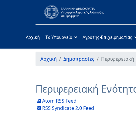
Αρχική
Το Υπουργείο
Αγρότης-Επιχειρηματίας
Αρχική
Δημοπρασίες
Περιφερειακή
Περιφερειακή Ενότη
Atom RSS Feed
RSS Syndicate 2.0 Feed