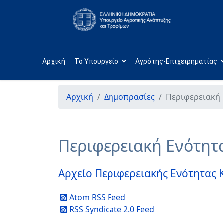
Αρχική
Το Υπουργείο
Αγρότης-Επιχειρηματίας
Αρχική
Δημοπρασίες
Περιφερειακή 
Περιφερειακή Ενότητ
Αρχείο Περιφερειακής Ενότητας 
Atom RSS Feed
RSS Syndicate 2.0 Feed