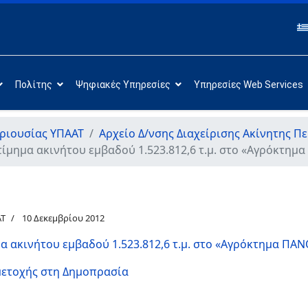
Πολίτης
Ψηφιακές Υπηρεσίες
Υπηρεσίες Web Services
εριουσίας ΥΠΑΑΤ
Αρχείο Δ/νσης Διαχείρισης Ακίνητης Π
ίμημα ακινήτου εμβαδού 1.523.812,6 τ.μ. στο «Αγρόκτη
ΑΤ
10 Δεκεμβρίου 2012
α ακινήτου εμβαδού 1.523.812,6 τ.μ. στο «Αγρόκτημα Π
μετοχής στη Δημοπρασία