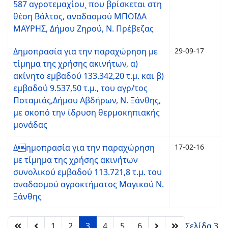
587 αγροτεμαχίου¸ που βρίσκεται στη
θέση Βάλτος, αναδασμού ΜΠΟΙΔΑ
ΜΑΥΡΗΣ, Δήμου Ζηρού, Ν. Πρέβεζας
Δημοπρασία για την παραχώρηση με
29-09-17
τίμημα της χρήσης ακινήτων, α)
ακίνητο εμβαδού 133.342,20 τ.μ. και β)
εμβαδού 9.537,50 τ.μ., του αγρ/τος
Ποταμιάς,Δήμου Αβδήρων, Ν. Ξάνθης,
με σκοπό την ίδρυση θερμοκηπιακής
μονάδας
Δημοπρασία για την παραχώρηση
17-02-16
με τίμημα της χρήσης ακινήτων
συνολικού εμβαδού 113.721,8 τ.μ. του
αναδασμού αγροκτήματος Μαγικού Ν.
Ξάνθης
1
2
3
4
5
6
Σελίδα 3