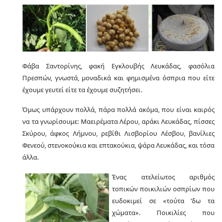
Φάβα Σαντορίνης, φακή Εγκλουβής Λευκάδας, φασόλια
Πρεσπών, γνωστά, μοναδικά και φημισμένα όσπρια που είτε
έχουμε γευτεί είτε τα έχουμε συζητήσει.
Όμως υπάρχουν πολλά, πάρα πολλά ακόμα, που είναι καιρός
να τα γνωρίσουμε: Μαειρέματα Λέρου, αράκι Λευκάδας, πίσσες
Σκύρου, άφκος Λήμνου, ρεβίθι Λισβορίου Λέσβου, βανίλιες
Φενεού, στενοκούκια και επτακούκια, ψάρα Λευκάδας, και τόσα
άλλα.
Ένας ατελείωτος αριθμός
τοπικών ποικιλιών οσπρίων που
ευδοκιμεί σε «τούτα ’δω τα
χώματα». Ποικιλίες που