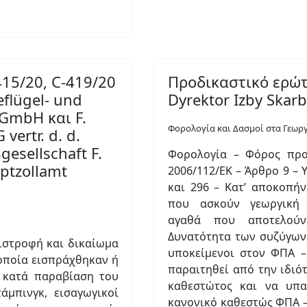
15/20, C-419/20
Προδικαστικό ερώτ
eflügel- und
Dyrektor Izby Skarb
 GmbH και F.
Φορολογία και Δασμοί στα Γεωρ
ertr. d. d.
esellschaft F.
Φορολογία – Φόρος προ
ptzollamt
2006/112/ΕΚ – Άρθρο 9 –
και 296 – Κατ’ αποκοπή
που ασκούν γεωργική 
αγαθά που αποτελούν
Δυνατότητα των συζύγων
ιστροφή και δικαίωμα
υποκείμενοι στον ΦΠΑ –
οποία εισπράχθηκαν ή
παραιτηθεί από την ιδιό
 κατά παραβίαση του
καθεστώτος και να υπα
άμπινγκ, εισαγωγικοί
κανονικό καθεστώς ΦΠΑ –