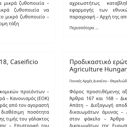
 μικρά ζυθοποιεία –
αχρεωστήτως καταβλ
ικρά ζυθοποιεία να
εφαρμογής των εθνι
ο μικρό ζυθοποιείο –
παραγραφή – Αρχή της απ
ομη τάξη
Περισσότερα …
8, Caseificio
Προδικαστικό ερώτ
Agriculture Hungar
Γενικές Αρχές Δικαίου - Θεμελιώ
οκομικών προϊόντων –
Φόρος προστιθέμενης αξ
ά – Κανονισμός (ΕΟΚ)
Άρθρα 167 και 168 – Δ
οράς από τον αγοραστή
Απάτη – Διεξαγωγή απο
διαθέσιμη ποσότητα
δικαιωμάτων άμυνας – 
ης τιμής του γάλακτος
στον φάκελο – Άρθρο
σης – Επιστροφή του
Δικαιωμάτων της Ευρωπ