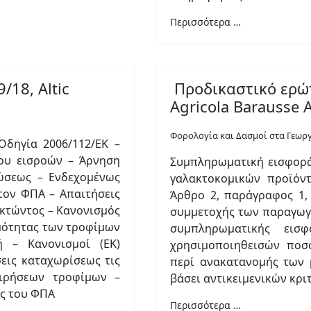
Περισσότερα …
18, Altic
Προδικαστικό ερώτ
Agricola Barausse 
Φορολογία και Δασμοί στα Γεωρ
Οδηγία 2006/112/ΕΚ –
ου εισροών – Άρνηση
Συμπληρωματική εισφορά
ώσεως – Ενδεχομένως
γαλακτοκομικών προϊόντ
τον ΦΠΑ – Απαιτήσεις
Άρθρο 2, παράγραφος 1,
οκτώντος – Κανονισμός
συμμετοχής των παραγωγ
ιμότητας των τροφίμων
συμπληρωματικής ει
 – Κανονισμοί (ΕΚ)
χρησιμοποιηθεισών ποσ
σεις καταχωρίσεως τις
περί ανακατανομής των
ειρήσεων τροφίμων –
βάσει αντικειμενικών κρ
ως του ΦΠΑ
Περισσότερα …