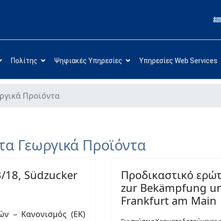
Πολίτης
Ψηφιακές Υπηρεσίες
Υπηρεσίες Web Services
ωργικά Προϊόντα
τα Γεωργικά Προϊόντα
/18, Südzucker
Προδικαστικό ερώτ
zur Bekämpfung un
Frankfurt am Main
ν – Κανονισμός (ΕΚ)