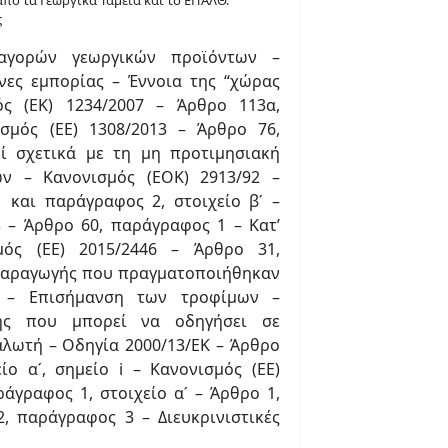
πο τα Γεωργικά Ταμεία και το ΕΠΑΛΘ.
ς
αγορών γεωργικών προϊόντων –
ες εμπορίας – Έννοια της “χώρας
ός (ΕΚ) 1234/2007 – Άρθρο 113α,
σμός (ΕΕ) 1308/2013 – Άρθρο 76,
ί σχετικά με τη μη προτιμησιακή
ν – Κανονισμός (ΕΟΚ) 2913/92 –
 και παράγραφος 2, στοιχείο βʹ –
3 – Άρθρο 60, παράγραφος 1 – Κατ’
μός (ΕΕ) 2015/2446 – Άρθρο 31,
ς παραγωγής που πραγματοποιήθηκαν
 – Επισήμανση των τροφίμων –
ης που μπορεί να οδηγήσει σε
λωτή – Οδηγία 2000/13/ΕΚ – Άρθρο
ίο αʹ, σημείο i – Κανονισμός (ΕΕ)
ράγραφος 1, στοιχείο αʹ – Άρθρο 1,
, παράγραφος 3 – Διευκρινιστικές