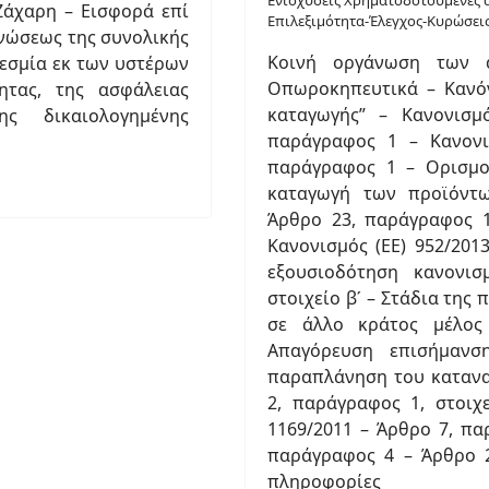
Ενισχύσεις Χρηματοδοτούμενες α
Ζάχαρη – Εισφορά επί
Επιλεξιμότητα-Έλεγχος-Κυρώσει
νώσεως της συνολικής
Κοινή οργάνωση των 
εσμία εκ των υστέρων
Οπωροκηπευτικά – Κανόν
ητας, της ασφάλειας
καταγωγής” – Κανονισμ
ς δικαιολογημένης
παράγραφος 1 – Κανονι
παράγραφος 1 – Ορισμο
καταγωγή των προϊόντω
Άρθρο 23, παράγραφος 1
Κανονισμός (ΕΕ) 952/201
εξουσιοδότηση κανονισ
στοιχείο βʹ – Στάδια τη
σε άλλο κράτος μέλος
Απαγόρευση επισήμανσ
παραπλάνηση του κατανα
2, παράγραφος 1, στοιχε
1169/2011 – Άρθρο 7, πα
παράγραφος 4 – Άρθρο 2
πληροφορίες