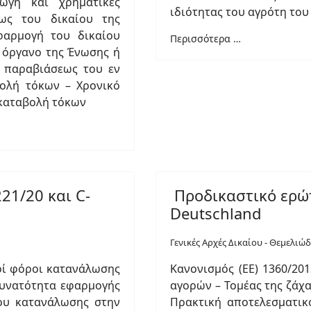
ωγή και χρηματικές
ιδιότητας του αγρότη το
ως του δικαίου της
φαρμογή του δικαίου
Περισσότερα …
 όργανο της Ένωσης ή
 παραβιάσεως του εν
ολή τόκων – Χρονικό
 καταβολή τόκων
21/20 και C-
Προδικαστικό ερώτ
Deutschland
Γενικές Αρχές Δικαίου - Θεμελιώ
κοί φόροι κατανάλωσης
Κανονισμός (ΕΕ) 1360/20
Δυνατότητα εφαρμογής
αγορών – Τομέας της ζάχ
ου κατανάλωσης στην
Πρακτική αποτελεσματικ