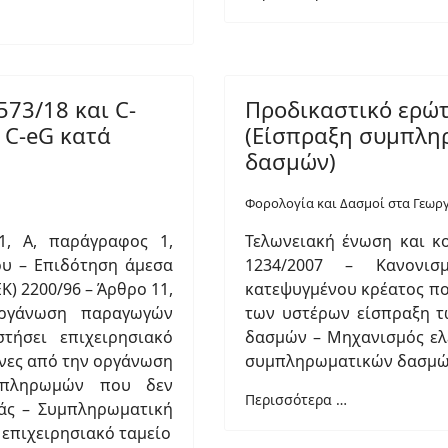
73/18 και C-
Προδικαστικό ερώτ
 C-eG κατά
(Είσπραξη συμπλη
δασμών)
Φορολογία και Δασμοί στα Γεωρ
1, A, παράγραφος 1,
Τελωνειακή ένωση και κο
ου – Επιδότηση άμεσα
1234/2007 – Κανονισ
Κ) 2200/96 – Άρθρο 11,
κατεψυγμένου κρέατος πο
ργάνωση παραγωγών
των υστέρων είσπραξη 
τήσει επιχειρησιακό
δασμών – Μηχανισμός ελ
νες από την οργάνωση
συμπληρωματικών δασμ
 πληρωμών που δεν
Περισσότερα …
άς – Συμπληρωματική
επιχειρησιακό ταμείο