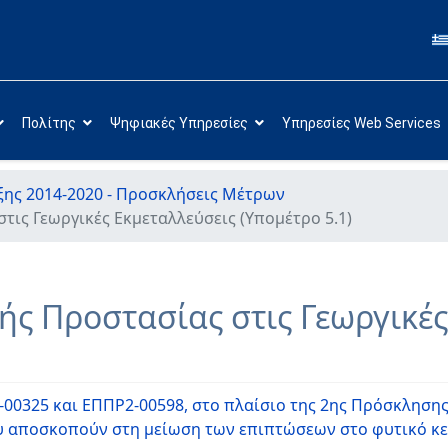
Πολίτης
Ψηφιακές Υπηρεσίες
Υπηρεσίες Web Services
ης 2014-2020 - Προσκλήσεις Μέτρων
τις Γεωργικές Εκμεταλλεύσεις (Υπομέτρο 5.1)
ής Προστασίας στις Γεωργικέ
0325 και ΕΠΠΡ2-00598, στο πλαίσιο της 2ης Πρόσκλησης 
υ αποσκοπούν στη μείωση των επιπτώσεων στο φυτικό κε