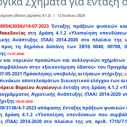
γικά Σχήματα για ένταξη σ
όμηση ύδατος (Δράσης 4.1.2)
12 Ιουλιου 2024
954(3034)/14-07-2023
Ένταξης πράξεων φυσικών κα
Μακεδονίας
στη Δράση 4.1.2 «Υλοποίηση επενδύσεω
κής Ανάπτυξης (ΠΑΑ) 2014-2020 στο πλαίσιο της υ
προς τη δημόσια δαπάνη των ΣΒΥΔ 0040, 00708, 0
νης
(11.07.2024)
ν και νομικών προσώπων και συλλογικών σχημάτων
συμβάλλουν στην εξοικονόμηση ύδατος» του Προγράμμ
0/07-05-2021 Πρόσκλησης υποβολής αιτήσεων στήριξης
(2
πινάκων αποτελεσμάτων διοικητικού ελέγχου των αι
έρεια Βορείου Αιγαίου
για ένταξη στη Δράση 4.1.2 
γράμματος Αγροτικής Ανάπτυξης (ΠΑΑ) 2014-2020 στο
ήριξης
(06.03.2024)
209/3138/4-7-2023 απόφασης ένταξης πράξεων φυσικώ
 Δράση 4.1.2 «Υλοποίηση επενδύσεων που συμβάλ
 (ΠΑΑ) 2014-2020 στο πλαίσιο της υπ. αριθ. 1710/7