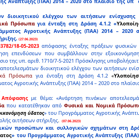
ς Ανάπτυξης (ΠΑΑ) 2014 – 2020 στο πλαίσιο της υπ΄ 
ν διοικητικού ελέγχου των αιτήσεων ενίσχυσης
μικά Πρόσωπα
για ένταξη στη Δράση 4.1.2 «
Υλοποίη
μματος Αγροτικής Ανάπτυξης (ΠΑΑ) 2014 – 2020 στ
ριξης.
(27.06.2023)
782/18-05-2023
απόφασης ένταξης πράξεων φυσικών 
ίηση επενδύσεων που συμβάλλουν στην εξοικονόμησ
ίσιο της υπ. αριθ. 1710/7-5-2021 Πρόσκλησης υποβολήςαι
αποτελεσμάτων διοικητικού ελέγχου των αιτήσεων ενί
ικά Πρόσωπα
για ένταξη στη Δράση 4.1.2
«
Υλοποίη
τος Αγροτικής Ανάπτυξης (ΠΑΑ) 2014 – 2020 στο πλαίσιο
)
3 Απόφασης
με θέμα: «Ανάρτηση πινάκων αποτελεσμά
δα
που κατατέθηκαν από
Φυσικά και Νομικά Πρόσωπ
οικονόμηση ύδατος
» του Προγράμματος Αγροτικής Ανάπτυξ
ολής αιτήσεων στήριξης
.
(07.06.2023)
ικών προσώπων και συλλογικών σχημάτων στη Δρά
ατος
» του Προγράμματος Αγροτικής Ανάπτυξης (ΠΑΑ) 