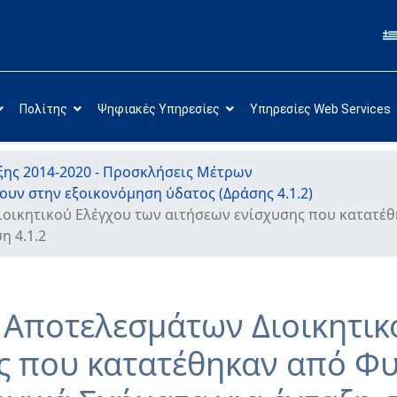
Πολίτης
Ψηφιακές Υπηρεσίες
Υπηρεσίες Web Services
ης 2014-2020 - Προσκλήσεις Μέτρων
ν στην εξοικονόμηση ύδατος (Δράσης 4.1.2)
οικητικού Ελέγχου των αιτήσεων ενίσχυσης που κατατέ
η 4.1.2
Αποτελεσμάτων Διοικητικ
ς που κατατέθηκαν από Φυ