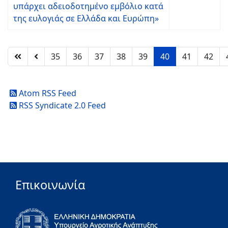
υπάρχει αδειοδοτημένο εμβόλιο κατά
της ευλογιάς σε Ελλάδα και Ευρώπη»
35
36
37
38
39
40
41
42
Atom RSS Feed
RSS Syndicate 2.0 Feed
Επικοινωνία