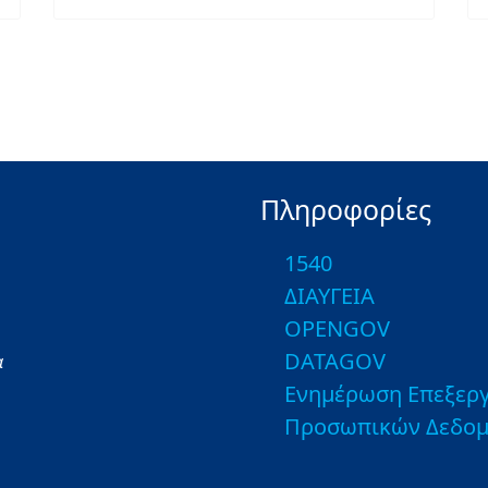
Πληροφορίες
1540
ΔΙΑΥΓΕΙΑ
OPENGOV
DATAGOV
α
Ενημέρωση Επεξεργ
Προσωπικών Δεδο