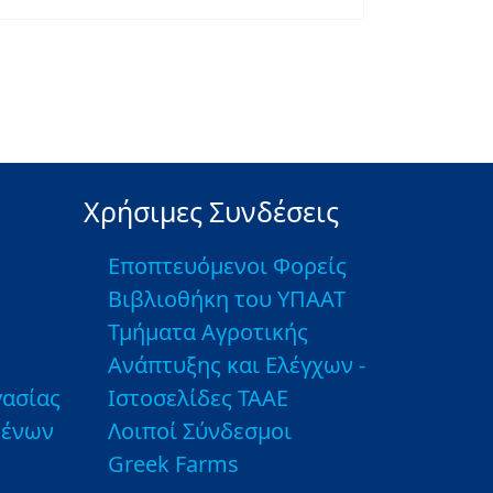
Χρήσιμες Συνδέσεις
Εποπτευόμενοι Φορείς
Βιβλιοθήκη του ΥΠΑΑΤ
Τμήματα Αγροτικής
Ανάπτυξης και Ελέγχων -
ασίας
Ιστοσελίδες ΤΑΑΕ
μένων
Λοιποί Σύνδεσμοι
Greek Farms