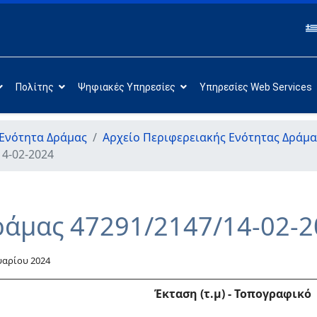
Πολίτης
Ψηφιακές Υπηρεσίες
Υπηρεσίες Web Services
Ενότητα Δράμας
Αρχείο Περιφερειακής Ενότητας Δράμα
14-02-2024
ράμας 47291/2147/14-02-
υαρίου 2024
Έκταση (τ.μ)
-
Τοπογραφικό