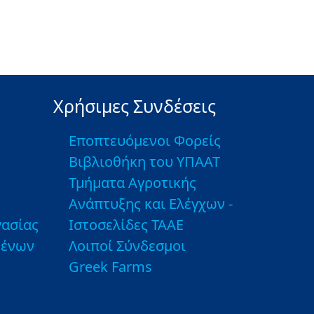
Χρήσιμες Συνδέσεις
Εποπτευόμενοι Φορείς
Βιβλιοθήκη του ΥΠΑΑΤ
Τμήματα Αγροτικής
Ανάπτυξης και Ελέγχων -
ασίας
Ιστοσελίδες ΤΑΑΕ
μένων
Λοιποί Σύνδεσμοι
Greek Farms