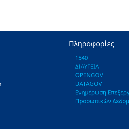
Πληροφορίες
1540
ΔΙΑΥΓΕΙΑ
OPENGOV
DATAGOV
α
Ενημέρωση Επεξεργ
Προσωπικών Δεδο