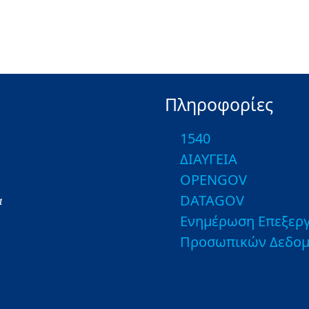
Πληροφορίες
1540
ΔΙΑΥΓΕΙΑ
OPENGOV
DATAGOV
α
Ενημέρωση Επεξεργ
Προσωπικών Δεδο