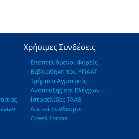
Χρήσιμες Συνδέσεις
Εποπτευόμενοι Φορείς
Βιβλιοθήκη του ΥΠΑΑΤ
Τμήματα Αγροτικής
Ανάπτυξης και Ελέγχων -
ασίας
Ιστοσελίδες ΤΑΑΕ
μένων
Λοιποί Σύνδεσμοι
Greek Farms