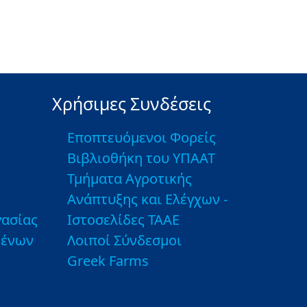
Χρήσιμες Συνδέσεις
Εποπτευόμενοι Φορείς
Βιβλιοθήκη του ΥΠΑΑΤ
Τμήματα Αγροτικής
Ανάπτυξης και Ελέγχων -
ασίας
Ιστοσελίδες ΤΑΑΕ
μένων
Λοιποί Σύνδεσμοι
Greek Farms