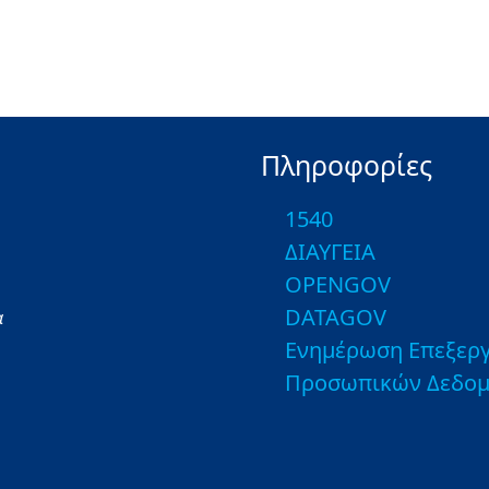
Πληροφορίες
1540
ΔΙΑΥΓΕΙΑ
OPENGOV
DATAGOV
α
Ενημέρωση Επεξεργ
Προσωπικών Δεδο