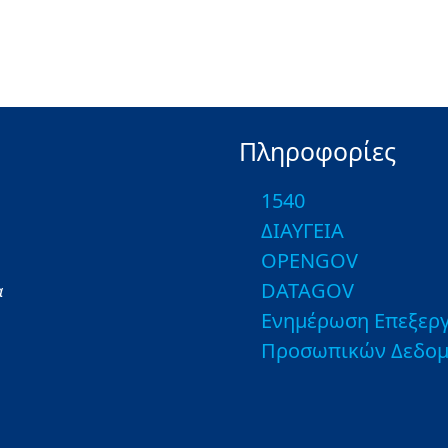
Πληροφορίες
1540
ΔΙΑΥΓΕΙΑ
OPENGOV
DATAGOV
α
Ενημέρωση Επεξεργ
Προσωπικών Δεδο