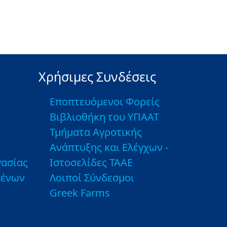
Χρήσιμες Συνδέσεις
Εποπτευόμενοι Φορείς
Βιβλιοθήκη του ΥΠΑΑΤ
Τμήματα Αγροτικής
Ανάπτυξης και Ελέγχων -
ασίας
Ιστοσελίδες ΤΑΑΕ
μένων
Λοιποί Σύνδεσμοι
Greek Farms