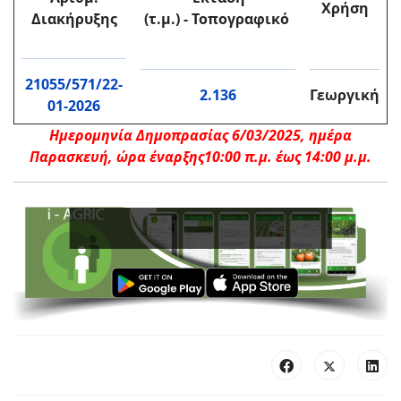
Χρήση
Διακήρυξη
ς
(τ.μ.) - Τοπογραφικό
21055/571/22-
2.136
Γεωργική
01-2026
Ημερομηνία Δημοπρασίας 6/03/2025, ημέρα
Παρασκευή, ώρα έναρξης
10:00 π.μ.
έως 14:00 μ.μ.
Εν