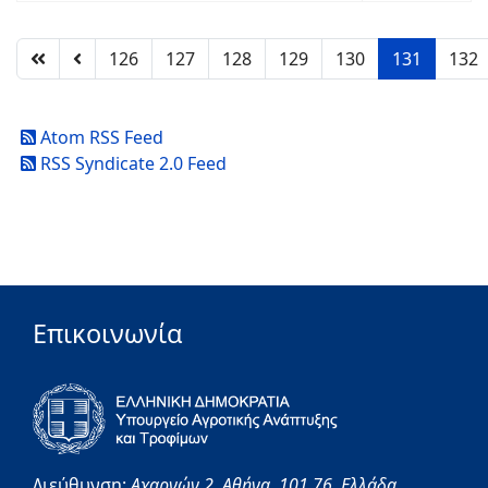
126
127
128
129
130
131
132
Atom RSS Feed
RSS Syndicate 2.0 Feed
Επικοινωνία
Διεύθυνση:
Αχαρνών 2,
Αθήνα,
101 76,
Ελλάδα