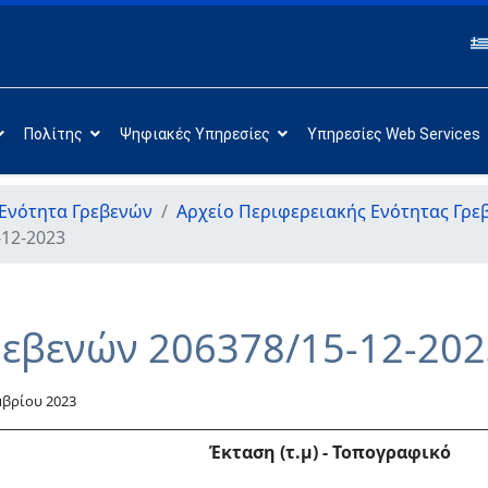
Πολίτης
Ψηφιακές Υπηρεσίες
Υπηρεσίες Web Services
Ενότητα Γρεβενών
Αρχείο Περιφερειακής Ενότητας Γρε
-12-2023
ρεβενών 206378/15-12-202
μβρίου 2023
Έκταση (τ.μ)
-
Τοπογραφικό