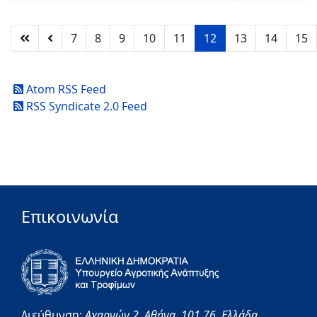
7
8
9
10
11
12
13
14
15
Atom RSS Feed
RSS Syndicate 2.0 Feed
Επικοινωνία
Διεύθυνση:
Αχαρνών 2,
Αθήνα,
101 76,
Ελλάδα