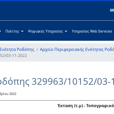
Πολίτης
Ψηφιακές Υπηρεσίες
Υπηρεσίες Web Services
 Ενότητα Ροδόπης
Αρχείο Περιφερειακής Ενότητας Ροδ
52/03-11-2022
οδόπης 329963/10152/03-
βρίου 2022
Έκταση (τ.μ)
-
Τοπογραφικό