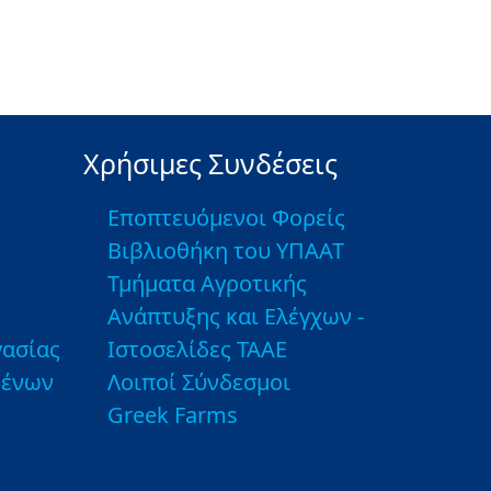
Χρήσιμες Συνδέσεις
Εποπτευόμενοι Φορείς
Βιβλιοθήκη του ΥΠΑΑΤ
Τμήματα Αγροτικής
Ανάπτυξης και Ελέγχων -
ασίας
Ιστοσελίδες ΤΑΑΕ
μένων
Λοιποί Σύνδεσμοι
Greek Farms